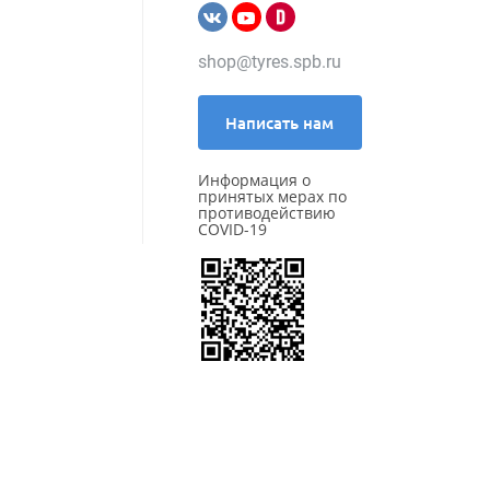
Kleber
Kumho
LANDROCK
shop@tyres.spb.ru
Landsail
Landspider
Lanvigator
Написать нам
Lassa
Laufenn
Информация о
Leao
принятых мерах по
Marshal
противодействию
COVID-19
Massimo
Matador
Maxxis
Meteor
Michelin
MIRAGE
Nankang
Nexen
Nokian Tyres (Ikon)
NorTec
Onyx
Ovation