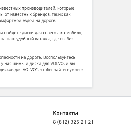
Fronway
известных производителей, которые
General (by Continental)
 от известных брендов, таких как
Gislaved
 комфортной ездой на дороге.
Goform
Goodride
ы найдете диски для своего автомобиля,
Goodyear
на наш удобный каталог, где вы без
Greentrac
Grenlander
Gripmax
опасности на дороге. Воспользуйтесь
GT Radial
у нас шины и диски для VOLVO, и вы
HABILEAD
 дисков для VOLVO", чтобы найти нужные
Hankook
Headway
HiFly
HiLO
Ikon (Nokian Tyres)
ILINK
Imperial
Контакты
Joyroad
Kapsen
8 (812) 325-21-21
Kavir Tire