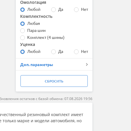
Омологация
Bridgestone
Любой
Да
Нет
Centara
Комплектность
Comforser
Compasal
Любая
Continental
Пара шин
Contyre
Комплект (4 шины)
Cooper
Уценка
Cordiant
Любой
Да
Нет
Delinte
Double Coin
Доп. параметры
DoubleStar
Dunlop
Duraturn
СБРОСИТЬ
Dynamo
Evergreen
Falken
бновления остатков с базой обмена: 07.08.2026 19:56
Firemax
Firestone
Качественный резиновый комплект имеет
Formula
 только марке и модели автомобиля, но
Fortune
Forward