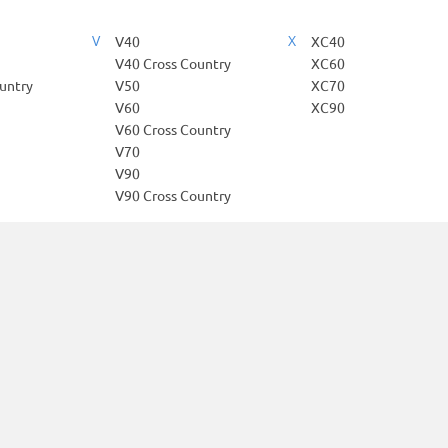
V
X
V40
XC40
V40 Cross Country
XC60
untry
V50
XC70
V60
XC90
V60 Cross Country
V70
V90
V90 Cross Country