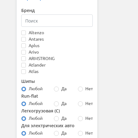
Бренд
Altenzo
Antares
Aplus
Arivo
ARMSTRONG
Atlander
Atlas
Attar
Шипы
Austone
Любой
Да
Нет
Autogreen
Run-flat
Barez
Любой
Да
Нет
Bars
Barum
Легкогрузовая (С)
Bearway
Любой
Да
Нет
Belshina
Для электрических авто
BfGoodrich
Любой
Да
Нет
Boto