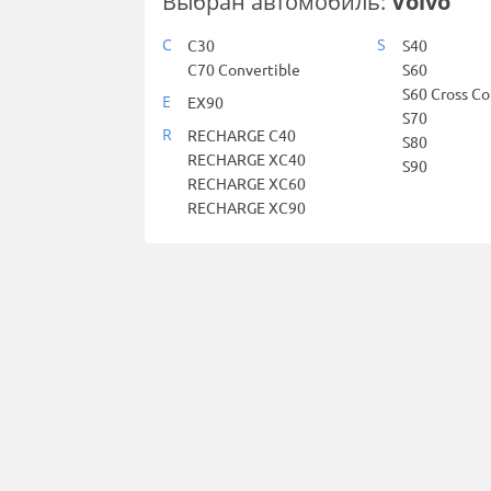
Выбран автомобиль:
Volvo
C
S
C30
S40
C70 Convertible
S60
S60 Cross Co
E
EX90
S70
R
RECHARGE C40
S80
RECHARGE XC40
S90
RECHARGE XC60
RECHARGE XC90