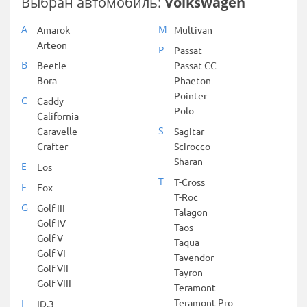
Выбран автомобиль:
Volkswagen
A
M
Amarok
Multivan
Arteon
P
Passat
B
Beetle
Passat CC
Bora
Phaeton
Pointer
C
Caddy
Polo
California
S
Caravelle
Sagitar
Crafter
Scirocco
Sharan
E
Eos
T
T-Cross
F
Fox
T-Roc
G
Golf III
Talagon
Golf IV
Taos
Golf V
Taqua
Golf VI
Tavendor
Golf VII
Tayron
Golf VIII
Teramont
Teramont Pro
I
ID.3