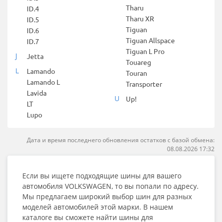
Tharu
ID.4
Tharu XR
ID.5
Tiguan
ID.6
Tiguan Allspace
ID.7
Tiguan L Pro
J
Jetta
Touareg
L
Lamando
Touran
Lamando L
Transporter
Lavida
U
Up!
LT
Lupo
Дата и время последнего обновления остатков с базой обмена:
08.08.2026 17:32
Если вы ищете подходящие шины для вашего
автомобиля VOLKSWAGEN, то вы попали по адресу.
Мы предлагаем широкий выбор шин для разных
моделей автомобилей этой марки. В нашем
каталоге вы сможете найти шины для