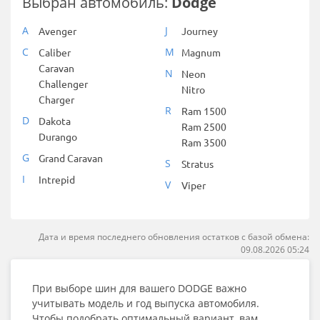
Выбран автомобиль:
Dodge
A
J
Avenger
Journey
C
M
Caliber
Magnum
Caravan
N
Neon
Challenger
Nitro
Charger
R
Ram 1500
D
Dakota
Ram 2500
Durango
Ram 3500
G
Grand Caravan
S
Stratus
I
Intrepid
V
Viper
Дата и время последнего обновления остатков с базой обмена:
09.08.2026 05:24
При выборе шин для вашего DODGE важно
учитывать модель и год выпуска автомобиля.
Чтобы подобрать оптимальный вариант, вам