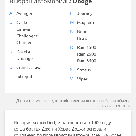
Выбран автомобиль:
Dodge
A
J
Avenger
Journey
C
M
Caliber
Magnum
Caravan
N
Neon
Challenger
Nitro
Charger
R
Ram 1500
D
Dakota
Ram 2500
Durango
Ram 3500
G
Grand Caravan
S
Stratus
I
Intrepid
V
Viper
Дата и время последнего обновления остатков с базой обмена:
07.08.2026 20:16
История марки Dodge начинается в 1900 году,
когда братья Джон и Хорас Доджи основали
компанию по производству автомобилей. За более