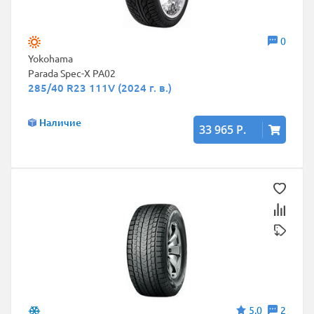
0
Yokohama
Parada Spec-X PA02
285/40 R23 111V (2024 г. в.)
Наличие
33 965 Р.
5,0
2