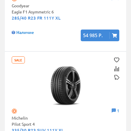
Goodyear
Eagle F1 Asymmetric 6
285/40 R23 FR 111Y XL
Наличие
54 985 Р.
SALE
1
Michelin
Pilot Sport 4
335/30 R23 SUV 111Y XL