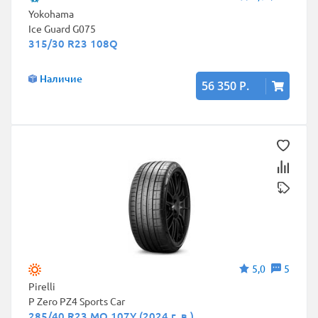
Yokohama
Ice Guard G075
315/30 R23 108Q
Наличие
56 350 Р.
5,0
5
Pirelli
P Zero PZ4 Sports Car
285/40 R23 MO 107Y (2024 г. в.)