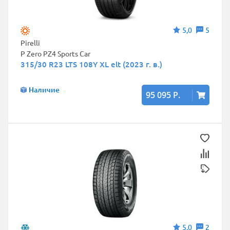
5,0
5
Pirelli
P Zero PZ4 Sports Car
315/30 R23 LTS 108Y XL elt (2023 г. в.)
Наличие
95 095 Р.
5,0
2