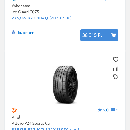
Yokohama
Ice Guard G075
275/35 R23 104Q (2023 г. в.)
Наличие
38 315 Р.
5,0
5
Pirelli
P Zero PZ4 Sports Car
325/35 R23 MO 111Y (2024 г. в.)