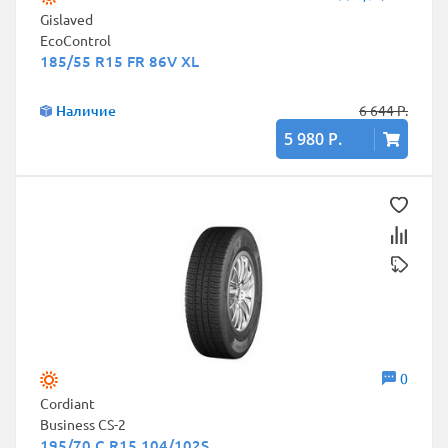
Gislaved
EcoControl
185/55 R15 FR 86V XL
Наличие
6 644 Р.
5 980 Р.
0
Cordiant
Business CS-2
195/70 C R15 104/102S