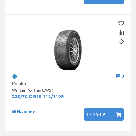
0
Kumho
Winter PorTran CW51
225/70 C R15 112/110R
Наличие
13 250 Р.