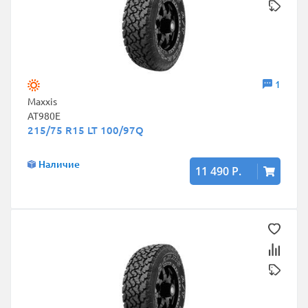
1
Maxxis
AT980E
215/75 R15 LT 100/97Q
Наличие
11 490 Р.