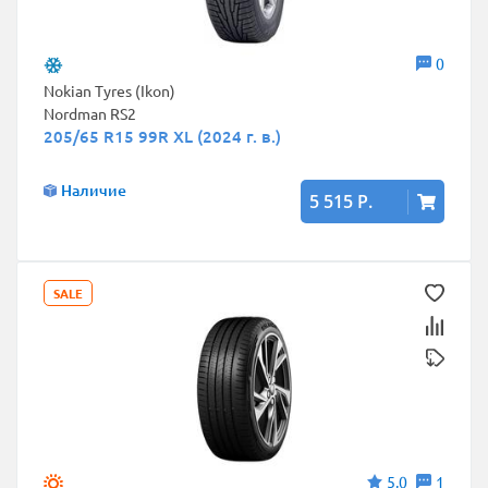
0
Nokian Tyres (Ikon)
Nordman RS2
205/65 R15 99R XL (2024 г. в.)
Наличие
5 515 Р.
SALE
5,0
1