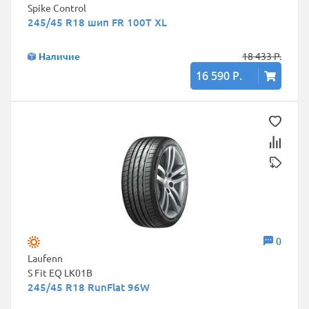
Spike Control
245/45 R18 шип FR 100T XL
Наличие
18 433 Р.
16 590 Р.
0
Laufenn
S Fit EQ LK01B
245/45 R18 RunFlat 96W