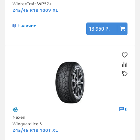
WinterCraft WP52+
245/45 R18 100V XL
Наличие
13 950 Р.
0
Nexen
Winguard Ice 3
245/45 R18 100T XL