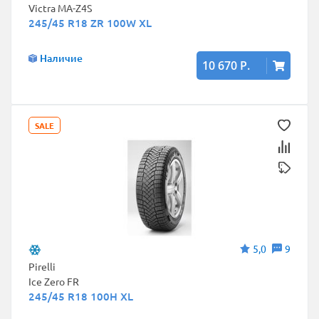
Victra MA-Z4S
245/45 R18 ZR 100W XL
Наличие
10 670 Р.
SALE
5,0
9
Pirelli
Ice Zero FR
245/45 R18 100H XL