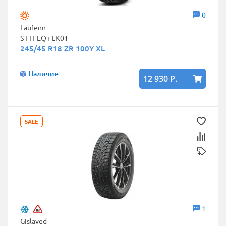
0
Laufenn
S FIT EQ+ LK01
245/45 R18 ZR 100Y XL
Наличие
12 930 Р.
SALE
1
Gislaved