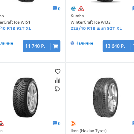
0
ho
Kumho
erCraft Ice WI51
WinterCraft Ice WI32
/40 R18 92T XL
225/40 R18 шип 92T XL
аличие
Наличие
11 740 Р.
13 640 Р.
0
en
Ikon (Nokian Tyres)