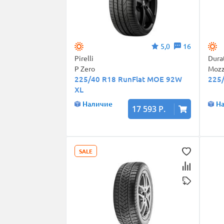
5,0
16
Pirelli
Dura
P Zero
Mozz
225/40 R18 RunFlat MOE 92W
225
XL
Наличие
Н
17 593 Р.
SALE