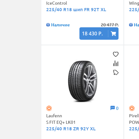
IceControl
Wing
225/40 R18 шип FR 92T XL
225
Наличие
20 477 Р.
Н
18 430 Р.
0
Laufenn
Pirel
S FIT EQ+ LK01
POW
225/40 R18 ZR 92Y XL
225