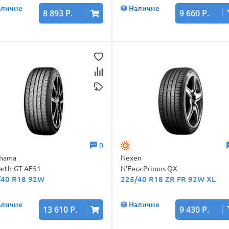
аличие
Наличие
8 893 Р.
9 660 Р.
0
ohama
Nexen
arth-GT AE51
N'Fera Primus QX
/40 R18 92W
225/40 R18 ZR FR 92W XL
аличие
Наличие
13 610 Р.
9 430 Р.