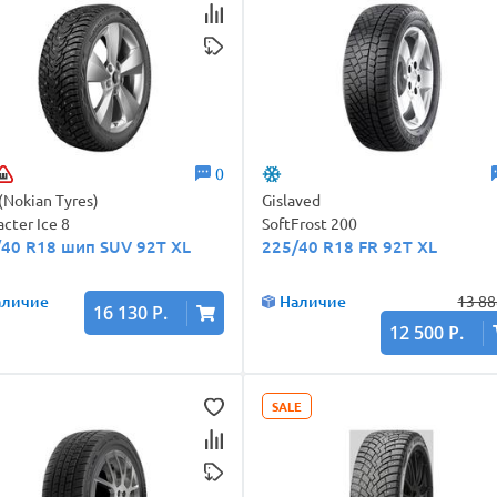
0
 (Nokian Tyres)
Gislaved
acter Ice 8
SoftFrost 200
/40 R18 шип SUV 92T XL
225/40 R18 FR 92T XL
аличие
Наличие
13 88
16 130 Р.
12 500 Р.
SALE