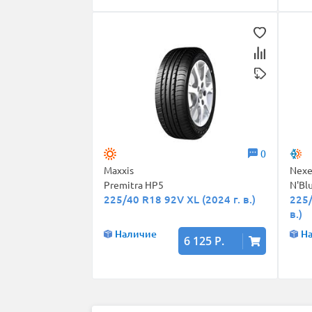
0
Maxxis
Nex
Premitra HP5
N'Bl
225/40 R18 92V XL (2024 г. в.)
225/
в.)
Наличие
Н
6 125 Р.