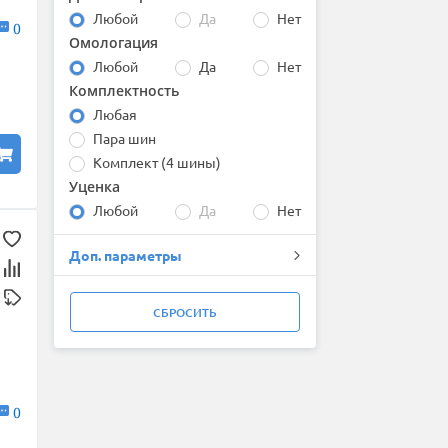
Maxxis
Любой
Да
Нет
0
Michelin
Омологация
Nexen
Любой
Да
Нет
Nokian Tyres (Ikon)
Комплектность
Pirelli
Powertrac
Любая
ROADBOSS
Пара шин
Roadmarch
Комплект (4 шины)
Roadstone
Уценка
ROADX (by Sailun)
Любой
Да
Нет
Sailun
Triangle
Доп. параметры
WestLake
Winrun
Yokohama
СБРОСИТЬ
0