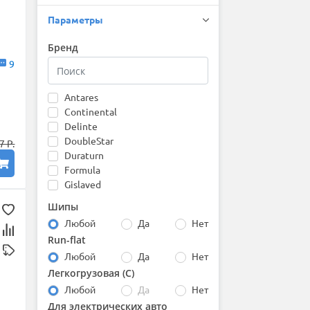
Параметры
Бренд
9
Antares
Continental
Delinte
DoubleStar
7 Р.
Duraturn
Formula
Gislaved
Goodyear
Шипы
Gripmax
Любой
Да
Нет
Hankook
Run-flat
Ikon (Nokian Tyres)
Любой
Да
Нет
Kumho
Landsail
Легкогрузовая (С)
Laufenn
Любой
Да
Нет
Matador
Для электрических авто