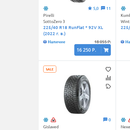
5,0
11
Pirelli
Kum
SottoZero 3
Wint
225/40 R18 RunFlat * 92V XL
225
(2022 г. в.)
Наличие
18 055 Р.
Н
16 250 Р.
SALE
0
Gislaved
Nex