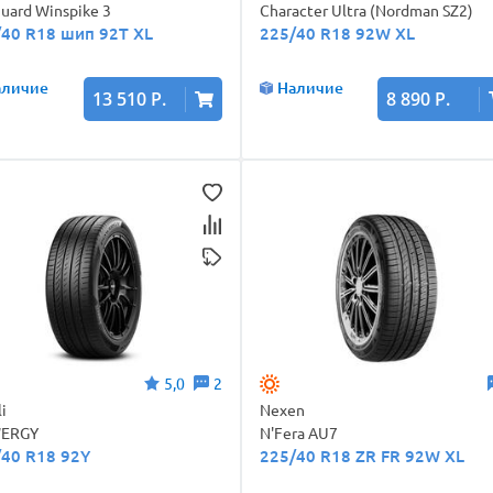
uard Winspike 3
Character Ultra (Nordman SZ2)
/40 R18 шип 92T XL
225/40 R18 92W XL
аличие
Наличие
13 510 Р.
8 890 Р.
5,0
2
li
Nexen
ERGY
N'Fera AU7
/40 R18 92Y
225/40 R18 ZR FR 92W XL