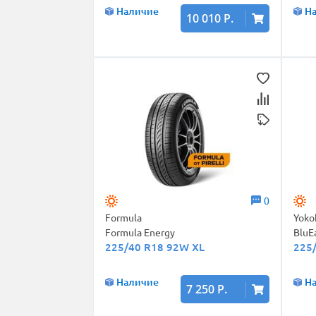
Наличие
Н
10 010 Р.
0
Formula
Yok
Formula Energy
BluE
225/40 R18 92W XL
225
Наличие
Н
7 250 Р.