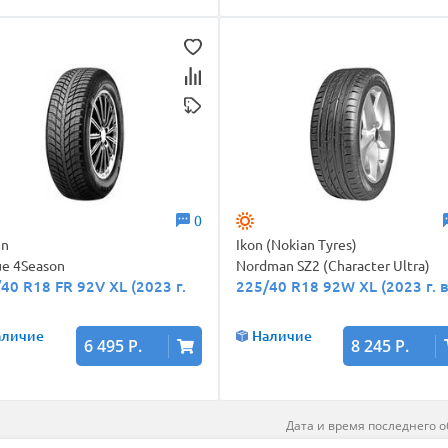
0
en
Ikon (Nokian Tyres)
ue 4Season
Nordman SZ2 (Character Ultra)
40 R18 FR 92V XL (2023 г.
225/40 R18 92W XL (2023 г. в
аличие
Наличие
6 495 Р.
8 245 Р.
Дата и время последнего о