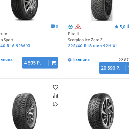
0
5,0
turn
Pirelli
o Sport
Scorpion Ice Zero 2
/40 R18 92W XL
225/40 R18 шип 92H XL
аличие
Наличие
22 87
4 595 Р.
20 590 Р.