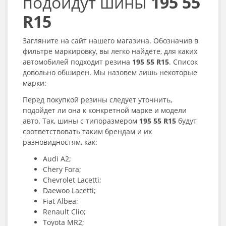
подойдут шины
195 55
R15
Загляните на сайт нашего магазина. Обозначив в
фильтре маркировку, вы легко найдете, для каких
автомобилей подходит резина
195 55 R15
. Список
довольно обширен. Мы назовем лишь некоторые
марки:
Перед покупкой резины следует уточнить,
подойдет ли она к конкретной марке и модели
авто. Так, шины с типоразмером
195 55 R15
будут
соответствовать таким брендам и их
разновидностям, как:
Audi A2;
Chery Fora;
Chevrolet Lacetti;
Daewoo Lacetti;
Fiat Albea;
Renault Clio;
Toyota MR2;