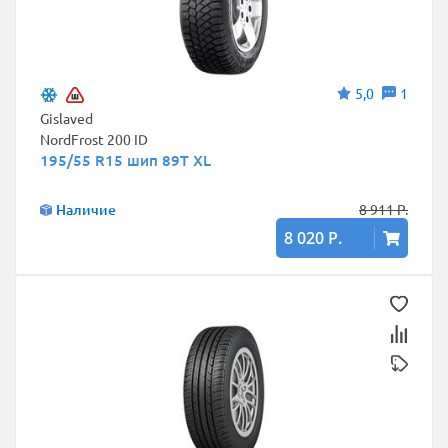
5,0
1
Gislaved
NordFrost 200 ID
195/55 R15 шип 89T XL
Наличие
8 911 Р.
8 020 Р.