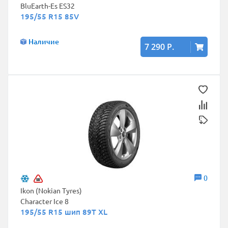
BluEarth-Es ES32
195/55 R15 85V
Наличие
7 290 Р.
0
Ikon (Nokian Tyres)
Character Ice 8
195/55 R15 шип 89T XL