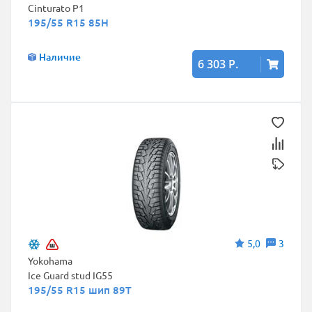
Cinturato P1
195/55 R15 85H
Наличие
6 303 Р.
5,0
3
Yokohama
Ice Guard stud IG55
195/55 R15 шип 89T