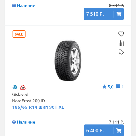
Наличие
8 344 Р.
7 510 Р.
SALE
5,0
1
Gislaved
NordFrost 200 ID
185/65 R14 шип 90T XL
Наличие
7 111 Р.
6 400 Р.