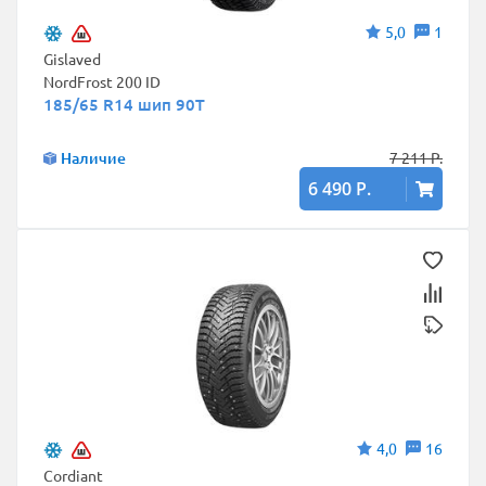
5,0
1
Gislaved
NordFrost 200 ID
185/65 R14 шип 90T
Наличие
7 211 Р.
6 490 Р.
4,0
16
Cordiant