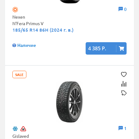
0
Nexen
N'Fera Primus V
185/65 R14 86H (2024 г. в.)
Наличие
4 385 Р.
SALE
1
Gislaved