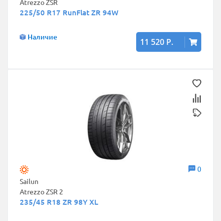
Atrezzo ZSR
225/50 R17 RunFlat ZR 94W
Наличие
11 520 Р.
0
Sailun
Atrezzo ZSR 2
235/45 R18 ZR 98Y XL