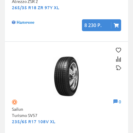
Atrezzo ZSR 2
265/35 R18 ZR 97Y XL
Наличие
8 230 Р.
0
Sailun
Turismo SV57
235/65 R17 108V XL