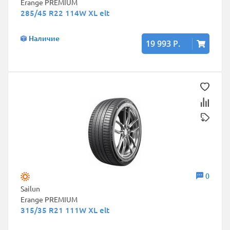
Erange PREMIUM
285/45 R22 114W XL elt
Наличие
19 993 Р.
0
Sailun
Erange PREMIUM
315/35 R21 111W XL elt